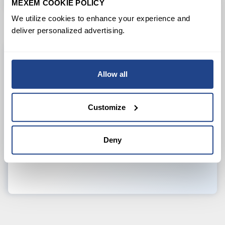
MEXEM COOKIE POLICY
We utilize cookies to enhance your experience and
deliver personalized advertising.
Profiteer van transparante, eerlijke en lage
Allow all
tarieven, zonder verborgen kosten.
Customize
Deny
Begin met verdienen