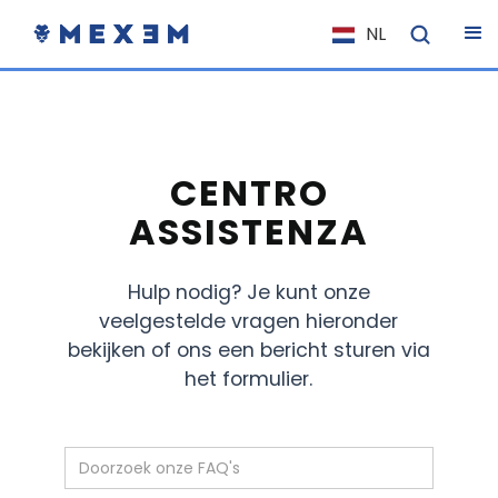
NL
EN
FR
IT
ES
CENTRO
DE
ASSISTENZA
EL
Hulp nodig? Je kunt onze
PL
veelgestelde vragen hieronder
HU
bekijken of ons een bericht sturen via
NO
het formulier.
RO
CS
SK