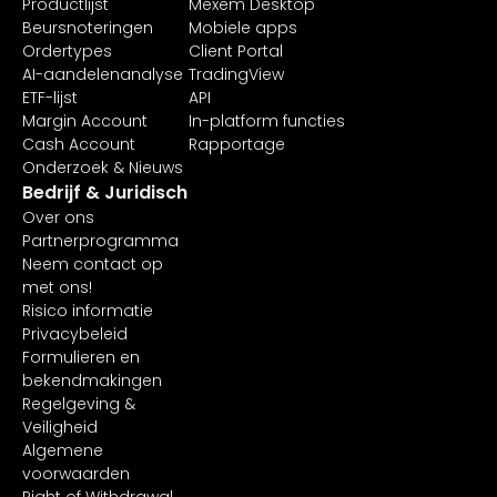
Productlijst
Mexem Desktop
Beursnoteringen
Mobiele apps
Ordertypes
Client Portal
AI-aandelenanalyse
TradingView
ETF-lijst
API
Margin Account
In-platform functies
Cash Account
Rapportage
Onderzoek & Nieuws
Bedrijf & Juridisch
Over ons
Partnerprogramma
Neem contact op
met ons!
Risico informatie
Privacybeleid
Formulieren en
bekendmakingen
Regelgeving &
Veiligheid
Algemene
voorwaarden
Right of Withdrawal