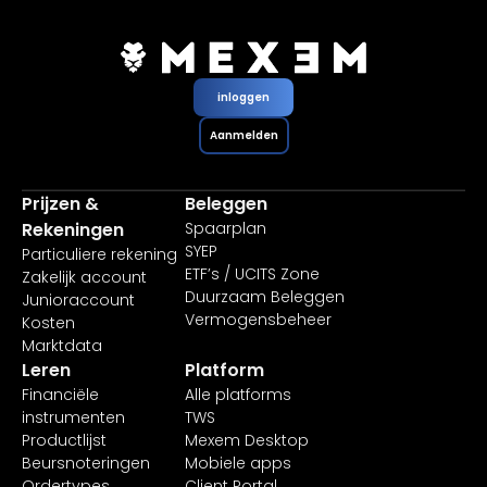
inloggen
Aanmelden
Prijzen &
Beleggen
Rekeningen
Spaarplan
SYEP
Particuliere rekening
ETF’s / UCITS Zone
Zakelijk account
Duurzaam Beleggen
Junioraccount
Vermogensbeheer
Kosten
Marktdata
Leren
Platform
Financiële
Alle platforms
instrumenten
TWS
Productlijst
Mexem Desktop
Beursnoteringen
Mobiele apps
Ordertypes
Client Portal