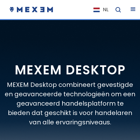
NL
EN
FR
IT
ES
DE
MEXEM DESKTOP
EL
PL
MEXEM Desktop combineert gevestigde
HU
en geavanceerde technologieën om een
geavanceerd handelsplatform te
NO
bieden dat geschikt is voor handelaren
RO
van alle ervaringsniveaus.
CS
SK