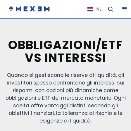
NL
EN
FR
IT
OBBLIGAZIONI/ETF
ES
VS INTERESSI
DE
EL
Quando si gestiscono le riserve di liquidità, gli
PL
investitori spesso confrontano gli interessi sui
HU
risparmi con opzioni più dinamiche come
NO
obbligazioni e ETF del mercato monetario. Ogni
scelta offre vantaggi distinti secondo gli
RO
obiettivi finanziari, la tolleranza al rischio e le
CS
esigenze di liquidità.
SK