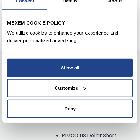
Consent
Details
About
Leer verder
MEXEM COOKIE POLICY
We utilize cookies to enhance your experience and
Scroll naar boven
deliver personalized advertising.
Allow all
ETF DEL
MERCATO
Customize
MONETARIO
POTENZIALMENTE
INTERESSANTI:
Deny
PIMCO US Dollar Short