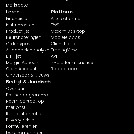
Marktdata
Leren
Platform
Financiële
Alle platforms
instrumenten
TWS
Productlijst
Mexem Desktop
Beursnoteringen
Mobiele apps
Ordertypes
Client Portal
AI-aandelenanalyse
TradingView
ETF-lijst
API
Margin Account
In-platform functies
Cash Account
Rapportage
Onderzoek & Nieuws
Bedrijf & Juridisch
Over ons
Partnerprogramma
Neem contact op
met ons!
Risico informatie
Privacybeleid
Formulieren en
bekendmakingen