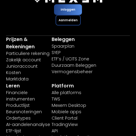
inloggen
Aanmelden
Prijzen &
Beleggen
Rekeningen
Spaarplan
SYEP
Particuliere rekening
ETF’s / UCITS Zone
Zakelijk account
Duurzaam Beleggen
Junioraccount
Vermogensbeheer
Kosten
Marktdata
Leren
Platform
Financiële
Alle platforms
instrumenten
TWS
Productlijst
Mexem Desktop
Beursnoteringen
Mobiele apps
Ordertypes
Client Portal
AI-aandelenanalyse
TradingView
ETF-lijst
API