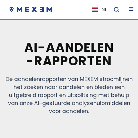
NL
EN
FR
IT
AI-AANDELEN
ES
-RAPPORTEN
DE
EL
De aandelenrapporten van MEXEM stroomlijnen
PL
het zoeken naar aandelen en bieden een
HU
uitgebreid rapport en uitsplitsing met behulp
NO
van onze AI-gestuurde analysehulpmiddelen
voor aandelen.
RO
CS
SK