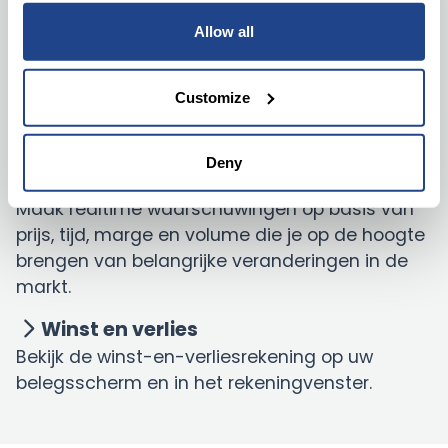
Maak Watchlists om realtime marktkoersen te
Allow all
monitoren op basis van uw
marktgegevensabonnementen. Creëer,
verander de grootte en verplaats meerdere
Customize
Watchlist-vensters om ze aan te passen aan
je eigen belegsstijl.
Deny
Alerts
Maak realtime waarschuwingen op basis van
prijs, tijd, marge en volume die je op de hoogte
brengen van belangrijke veranderingen in de
markt.
Winst en verlies
Bekijk de winst-en-verliesrekening op uw
belegsscherm en in het rekeningvenster.