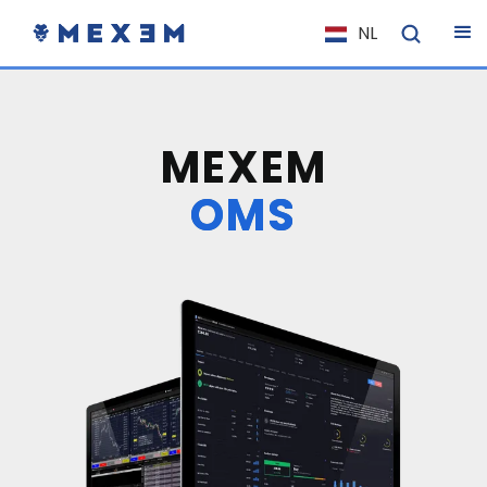
NL
EN
FR
IT
MEXEM
ES
OMS
DE
EL
PL
HU
NO
RO
CS
SK