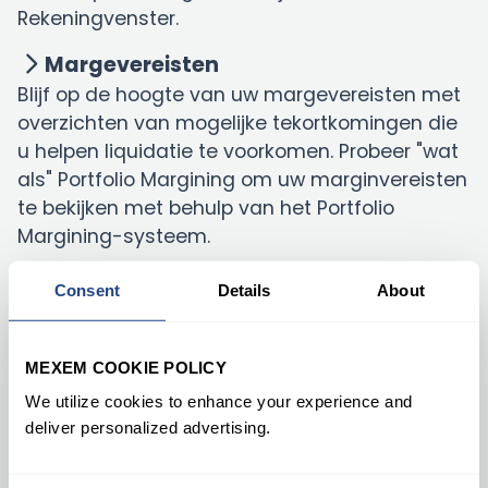
Rekeningvenster.
Margevereisten
Blijf op de hoogte van uw margevereisten met
overzichten van mogelijke tekortkomingen die
u helpen liquidatie te voorkomen. Probeer "wat
als" Portfolio Margining om uw marginvereisten
te bekijken met behulp van het Portfolio
Margining-systeem.
Beleggen
Consent
Details
About
Bekijk dagelijkse uitvoeringen en netto
belegsactiviteit per 'symbool' in onze
uitbreidbare belegsrapporten.
MEXEM COOKIE POLICY
We utilize cookies to enhance your experience and
deliver personalized advertising.
Watchlists