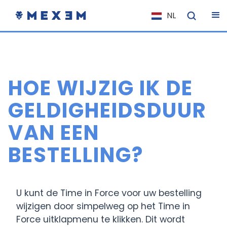
NL
EN
FR
IT
HOE WIJZIG IK DE
ES
DE
GELDIGHEIDSDUUR
EL
VAN EEN
PL
BESTELLING?
HU
NO
RO
U kunt de Time in Force voor uw bestelling
CS
wijzigen door simpelweg op het Time in
Force uitklapmenu te klikken. Dit wordt
SK