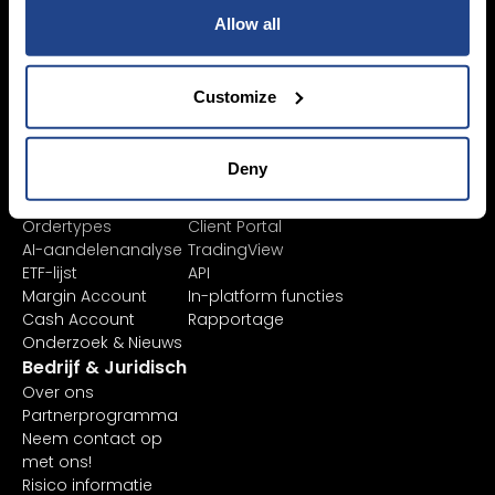
ETF’s / UCITS Zone
Zakelijk account
Allow all
Duurzaam Beleggen
Junioraccount
Vermogensbeheer
Kosten
Marktdata
Customize
Leren
Platform
Financiële
Alle platforms
instrumenten
TWS
Deny
Productlijst
Mexem Desktop
Beursnoteringen
Mobiele apps
Ordertypes
Client Portal
AI-aandelenanalyse
TradingView
ETF-lijst
API
Margin Account
In-platform functies
Cash Account
Rapportage
Onderzoek & Nieuws
Bedrijf & Juridisch
Over ons
Partnerprogramma
Neem contact op
met ons!
Risico informatie