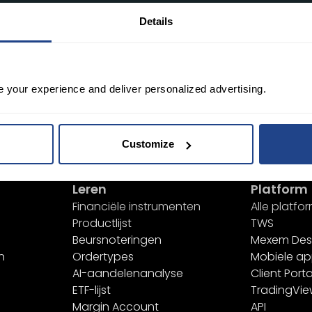
Details
e your experience and deliver personalized advertising.
Desktop
Customize
nmelden
Leren
Platform
Financiële instrumenten
Alle platfo
Productlijst
TWS
Beursnoteringen
Mexem Des
n
Ordertypes
Mobiele a
AI-aandelenanalyse
Client Porta
ETF-lijst
TradingVi
Margin Account
API