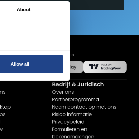
About
Mobiele apps
Allow all
App Store
Google Play
Bedrijf & Juridisch
rms
Over ons
Partnerprogramma
ktop
Neem contact op met ons!
pps
Risico informatie
l
Privacybeleid
ew
Formulieren en
bekendmakingen