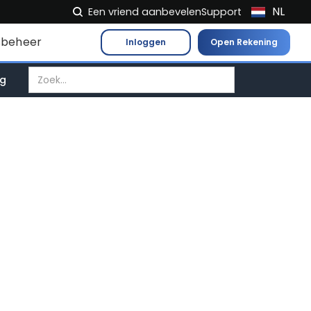
NL
Een vriend aanbevelen
Support
EN
beheer
Inloggen
Open Rekening
FR
IT
ag
ES
DE
EL
PL
HU
NO
RO
CS
SK