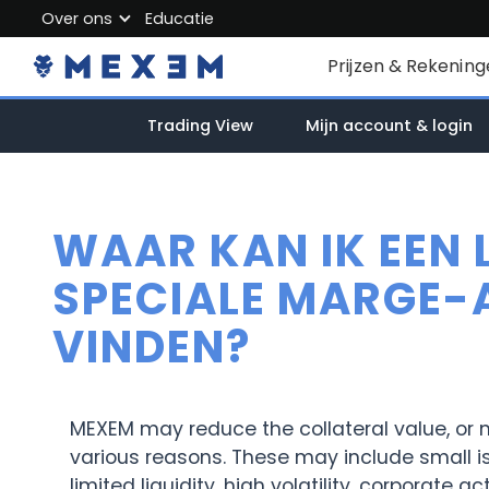
Over ons
Educatie
About MEXEM
Prijzen & Rekenin
Partner Program
Particuliere reken
Trading View
Mijn account & login
Regulations & Safety
Zakelijk account
Work with us
Junioraccount
Contact Us
WAAR KAN IK EEN 
Kosten
SPECIALE MARGE-
VINDEN?
Marktdata
MEXEM may reduce the collateral value, or ma
various reasons. These may include small is
limited liquidity, high volatility, corporate ac