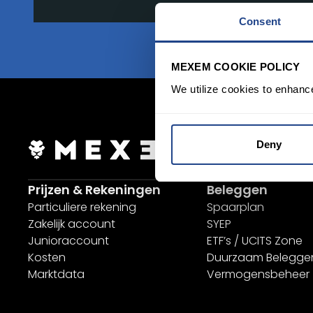
Consent
MEXEM COOKIE POLICY
We utilize cookies to enhanc
Deny
inloggen
Aa
Prijzen & Rekeningen
Beleggen
Particuliere rekening
Spaarplan
Zakelijk account
SYEP
Junioraccount
ETF’s / UCITS Zone
Kosten
Duurzaam Belegge
Marktdata
Vermogensbeheer